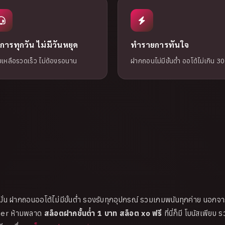
ิการทุกวัน ไม่มีวันหยุด
ทำรายการทันใจ
ยเหลือรวดเร็ว ไม่ต้องรอนาน
ฝากถอนไม่มีขั้นต่ำ ออโต้ไม่เกิน 30 
ื่อมั่น ฝากถอนออโต้ไม่มีขั้นต่ำ รองรับทุกอุปกรณ์ รวมเกมพนันทุกค่าย นอกจา
oker ห้ามพลาด
สล็อตฝากขั้นต่ำ 1 บาท สล็อต xo ฟรี
ที่นี่ก็มี โบนัสเพียบ 