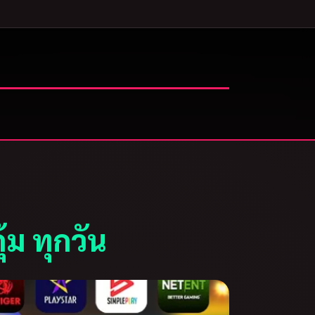
้ม ทุกวัน