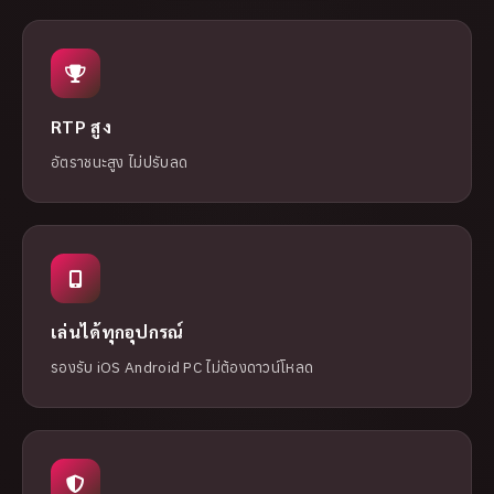
RTP สูง
อัตราชนะสูง ไม่ปรับลด
เล่นได้ทุกอุปกรณ์
รองรับ iOS Android PC ไม่ต้องดาวน์โหลด