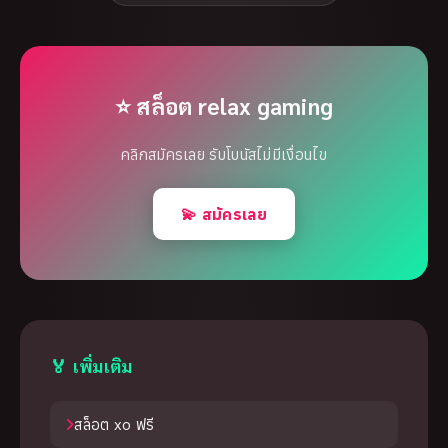
⭐ สล็อต relax gaming
คลิกสมัครเลย รับโบนัสไม่มีเงื่อนไข
💫 สมัครเลย
🏅 เพิ่มเติม
สล็อต xo ฟรี