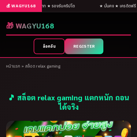
่นคง ★ เครดิตฟรี 106 บาท ★ รองรับคริปโต
💰 WAGYU168
★ มั่นคง ★ เครดิตฟรี
🎁 WAGYU168
ล็อคอิน
REGISTER
หน้าแรก
» สล็อต relax gaming
🎵 สล็อต relax gaming แตกหนัก ถอน
ได้จริง