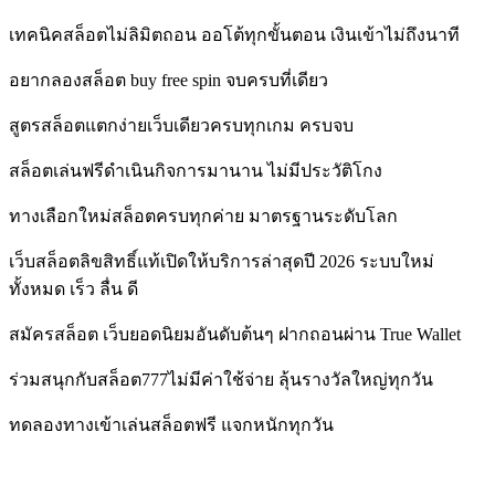
เทคนิคสล็อตไม่ลิมิตถอน ออโต้ทุกขั้นตอน เงินเข้าไม่ถึงนาที
อยากลองสล็อต buy free spin จบครบที่เดียว
สูตรสล็อตแตกง่ายเว็บเดียวครบทุกเกม ครบจบ
สล็อตเล่นฟรีดำเนินกิจการมานาน ไม่มีประวัติโกง
ทางเลือกใหม่สล็อตครบทุกค่าย มาตรฐานระดับโลก
เว็บสล็อตลิขสิทธิ์แท้เปิดให้บริการล่าสุดปี 2026 ระบบใหม่
ทั้งหมด เร็ว ลื่น ดี
สมัครสล็อต เว็บยอดนิยมอันดับต้นๆ ฝากถอนผ่าน True Wallet
ร่วมสนุกกับสล็อต777ไม่มีค่าใช้จ่าย ลุ้นรางวัลใหญ่ทุกวัน
ทดลองทางเข้าเล่นสล็อตฟรี แจกหนักทุกวัน