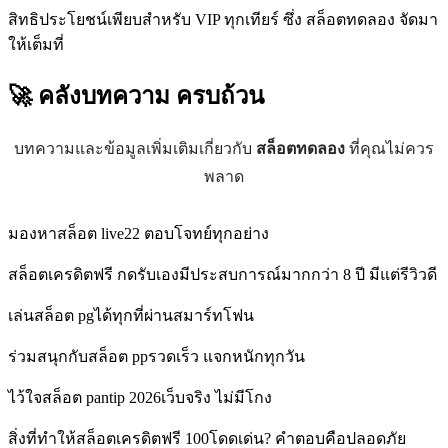
สิทธิประโยชน์เพียบสำหรับ VIP ทุกเทียร์ ซึ่ง สล็อตทดลอง จัดมา
ให้เต็มที่
🚀 คลังบทความ
ครบถ้วน
บทความและข้อมูลเพิ่มเติมเกี่ยวกับ
สล็อตทดลอง
ที่คุณไม่ควร
พลาด
มองหาสล็อต live22 ตอบโจทย์ทุกอย่าง
สล็อตเครดิตฟรี กดรับเองมีประสบการณ์มากกว่า 8 ปี มีแต่รีวิวดี
เล่นสล็อต pgได้ทุกที่ผ่านสมาร์ทโฟน
ร่วมสนุกกับสล็อต ppรวดเร็ว แจกหนักทุกวัน
ไว้ใจสล็อต pantip 2026เว็บจริง ไม่มีโกง
สิ่งที่ทำให้สล็อตเครดิตฟรี 100โดดเด่น? คำตอบคือปลอดภัย