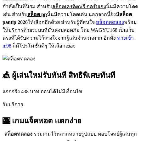
กำลังเป็นที่นิยม สำหรับ
สล็อตเครดิตฟรี กดรับเอง
นั้นมีความโดด
เด่น สำหรับ
สล็อต pp
นั้นมีความโดดเด่น นอกจากนี้ยังมี
สล็อต
pantip 2026
ให้เลือกอีกด้วย สำหรับผู้ที่สนใจ
สล็อตทดลอง
พร้อม
ให้บริการด้วยระบบที่มั่นคงปลอดภัย โดย WAGYU168 เป็นเว็บ
ตรงที่ได้รับความไว้วางใจจากผู้เล่นจำนวนมาก อีกทั้ง
ทางเข้า
m98
ก็มีโปรโมชั่นดีๆ ให้เลือกเยอะ
🎪 ผู้เล่นใหม่รับทันที สิทธิพิเศษทันที
แจกจริง 438 บาท ถอนได้ไม่มีเงื่อนไข
รับบริการ
🎰 เกมแจ็คพอต
แตกง่าย
สล็อตทดลอง
รวมเกมไว้หลากหลายรูปแบบ ตอบโจทย์ผู้เล่นทุก