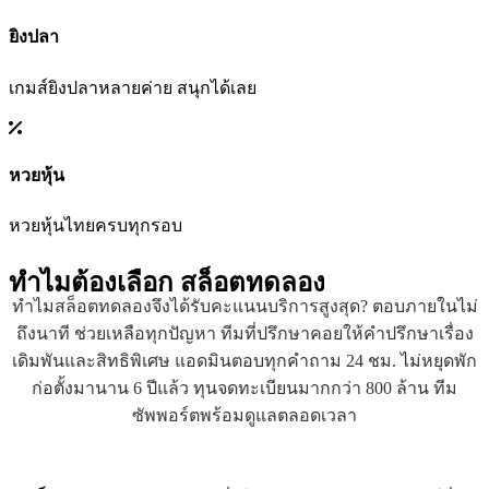
ยิงปลา
เกมส์ยิงปลาหลายค่าย สนุกได้เลย
หวยหุ้น
หวยหุ้นไทยครบทุกรอบ
ทำไมต้องเลือก
สล็อตทดลอง
ทำไมสล็อตทดลองจึงได้รับคะแนนบริการสูงสุด? ตอบภายในไม่
ถึงนาที ช่วยเหลือทุกปัญหา ทีมที่ปรึกษาคอยให้คำปรึกษาเรื่อง
เดิมพันและสิทธิพิเศษ แอดมินตอบทุกคำถาม 24 ชม. ไม่หยุดพัก
ก่อตั้งมานาน 6 ปีแล้ว ทุนจดทะเบียนมากกว่า 800 ล้าน ทีม
ซัพพอร์ตพร้อมดูแลตลอดเวลา