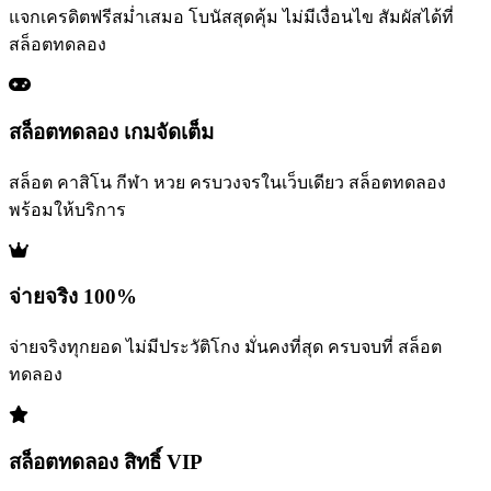
แจกเครดิตฟรีสม่ำเสมอ โบนัสสุดคุ้ม ไม่มีเงื่อนไข สัมผัสได้ที่
สล็อตทดลอง
สล็อตทดลอง เกมจัดเต็ม
สล็อต คาสิโน กีฬา หวย ครบวงจรในเว็บเดียว สล็อตทดลอง
พร้อมให้บริการ
จ่ายจริง 100%
จ่ายจริงทุกยอด ไม่มีประวัติโกง มั่นคงที่สุด ครบจบที่ สล็อต
ทดลอง
สล็อตทดลอง สิทธิ์ VIP