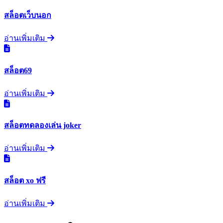
สล็อตเว็บนอก
อ่านเพิ่มเติม
สล็อต69
อ่านเพิ่มเติม
สล็อตทดลองเล่น joker
อ่านเพิ่มเติม
สล็อต xo ฟรี
อ่านเพิ่มเติม