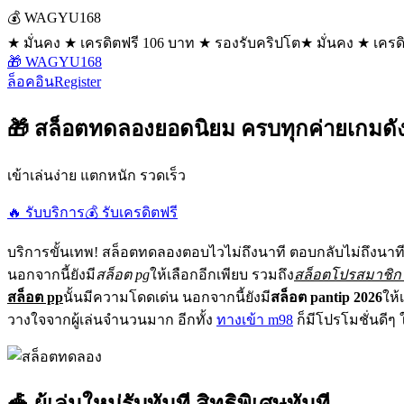
💰 WAGYU168
★ มั่นคง ★ เครดิตฟรี 106 บาท ★ รองรับคริปโต
★ มั่นคง ★ เครด
🎁 WAGYU168
ล็อคอิน
Register
🎁 สล็อตทดลองยอดนิยม ครบทุกค่ายเกมดัง 
เข้าเล่นง่าย แตกหนัก รวดเร็ว
🔥 รับบริการ
💰 รับเครดิตฟรี
บริการขั้นเทพ! สล็อตทดลองตอบไวไม่ถึงนาที ตอบกลับไม่ถึงนาที แก
นอกจากนี้ยังมี
สล็อต pg
ให้เลือกอีกเพียบ รวมถึง
สล็อตโปรสมาชิก
สล็อต pp
นั้นมีความโดดเด่น นอกจากนี้ยังมี
สล็อต pantip 2026
ให้
วางใจจากผู้เล่นจำนวนมาก อีกทั้ง
ทางเข้า m98
ก็มีโปรโมชั่นดีๆ 
🎪 ผู้เล่นใหม่รับทันที สิทธิพิเศษทันที