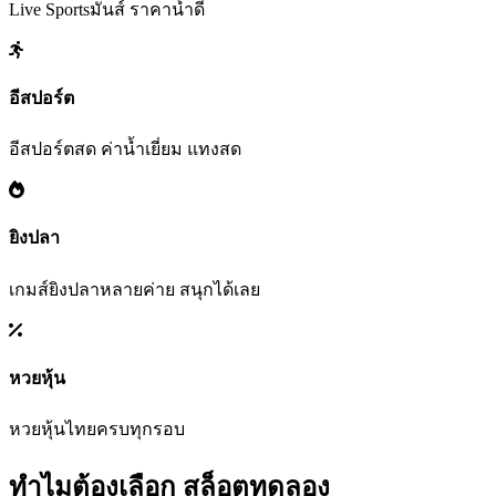
Live Sportsมันส์ ราคาน้ำดี
อีสปอร์ต
อีสปอร์ตสด ค่าน้ำเยี่ยม แทงสด
ยิงปลา
เกมส์ยิงปลาหลายค่าย สนุกได้เลย
หวยหุ้น
หวยหุ้นไทยครบทุกรอบ
ทำไมต้องเลือก
สล็อตทดลอง