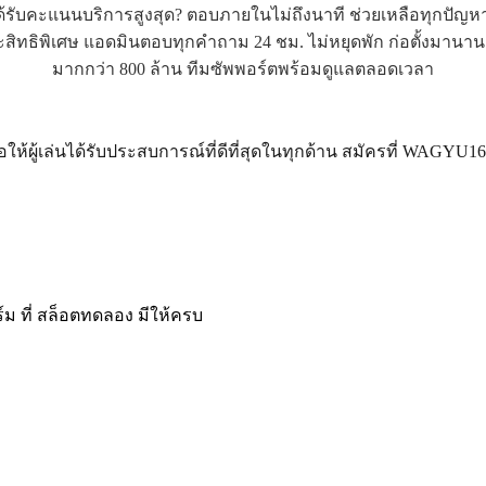
รับคะแนนบริการสูงสุด? ตอบภายในไม่ถึงนาที ช่วยเหลือทุกปัญหา
ละสิทธิพิเศษ แอดมินตอบทุกคำถาม 24 ชม. ไม่หยุดพัก ก่อตั้งมานาน 
มากกว่า 800 ล้าน ทีมซัพพอร์ตพร้อมดูแลตลอดเวลา
ห้ผู้เล่นได้รับประสบการณ์ที่ดีที่สุดในทุกด้าน สมัครที่ WAGYU168
์ม ที่ สล็อตทดลอง มีให้ครบ