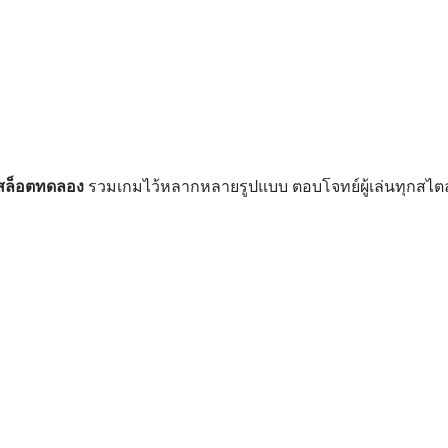
สล็อตทดลอง
รวมเกมไว้หลากหลายรูปแบบ ตอบโจทย์ผู้เล่นทุกสไตล