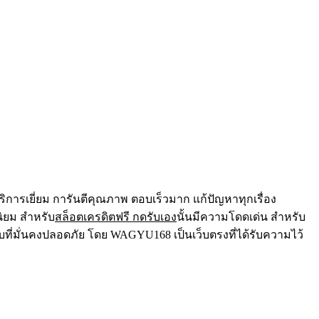
บริการเยี่ยม การันตีคุณภาพ ตอบเร็วมาก แก้ปัญหาทุกเรื่อง
นิยม สำหรับ
สล็อตเครดิตฟรี กดรับเอง
นั้นมีความโดดเด่น สำหรับ
ที่มั่นคงปลอดภัย โดย WAGYU168 เป็นเว็บตรงที่ได้รับความไว้