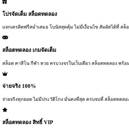
โปรจัดเต็ม สล็อตทดลอง
แจกเครดิตฟรีสม่ำเสมอ โบนัสสุดคุ้ม ไม่มีเงื่อนไข สัมผัสได้ที่ ส
สล็อตทดลอง เกมจัดเต็ม
สล็อต คาสิโน กีฬา หวย ครบวงจรในเว็บเดียว สล็อตทดลอง พร้อ
จ่ายจริง 100%
จ่ายจริงทุกยอด ไม่มีประวัติโกง มั่นคงที่สุด ครบจบที่ สล็อตทดลอ
สล็อตทดลอง สิทธิ์ VIP