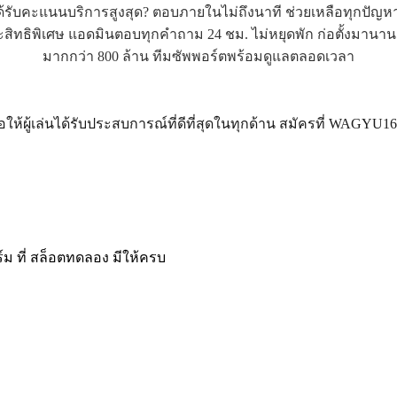
รับคะแนนบริการสูงสุด? ตอบภายในไม่ถึงนาที ช่วยเหลือทุกปัญหา
ละสิทธิพิเศษ แอดมินตอบทุกคำถาม 24 ชม. ไม่หยุดพัก ก่อตั้งมานาน 
มากกว่า 800 ล้าน ทีมซัพพอร์ตพร้อมดูแลตลอดเวลา
ห้ผู้เล่นได้รับประสบการณ์ที่ดีที่สุดในทุกด้าน สมัครที่ WAGYU168
์ม ที่ สล็อตทดลอง มีให้ครบ