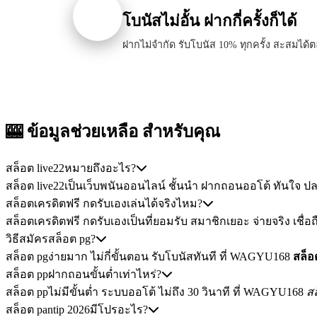
โบนัสไม่อั้น ฝากกี่ครั้งก็ได้
ฝากไม่จำกัด รับโบนัส 10% ทุกครั้ง สะสมได้
🎰 ข้อมูลช่วยเหลือ
สำหรับคุณ
สล็อต live22หมายถึงอะไร?
สล็อต live22เป็นเว็บพนันออนไลน์ ชั้นนำ ฝากถอนออโต้ ทันใจ 
สล็อตเครดิตฟรี กดรับเองเล่นได้จริงไหม?
สล็อตเครดิตฟรี กดรับเองเป็นที่ยอมรับ สมาชิกเยอะ จ่ายจริง เชื่
วิธีสมัครสล็อต pg?
สล็อต pgง่ายมาก ไม่กี่ขั้นตอน รับโบนัสทันที ที่ WAGYU168
สล็
สล็อต ppฝากถอนขั้นต่ำเท่าไหร่?
สล็อต ppไม่มีขั้นต่ำ ระบบออโต้ ไม่ถึง 30 วินาที ที่ WAGYU168
ส
สล็อต pantip 2026มีโปรอะไร?