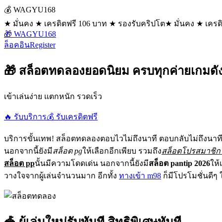
💰 WAGYU168
★ มั่นคง ★ เครดิตฟรี 106 บาท ★ รองรับคริปโต
★ มั่นคง ★ เครด
🎁 WAGYU168
ล็อคอิน
Register
🎁 สล็อตทดลองยอดนิยม ครบทุกค่ายเกมดัง 
เข้าเล่นง่าย แตกหนัก รวดเร็ว
🔥 รับบริการ
💰 รับเครดิตฟรี
บริการขั้นเทพ! สล็อตทดลองตอบไวไม่ถึงนาที ตอบกลับไม่ถึงนาที แก
นอกจากนี้ยังมี
สล็อต pg
ให้เลือกอีกเพียบ รวมถึง
สล็อตโปรสมาชิก
สล็อต pp
นั้นมีความโดดเด่น นอกจากนี้ยังมี
สล็อต pantip 2026
ให้
วางใจจากผู้เล่นจำนวนมาก อีกทั้ง
ทางเข้า m98
ก็มีโปรโมชั่นดีๆ 
🎪 ผู้เล่นใหม่รับทันที สิทธิพิเศษทันที