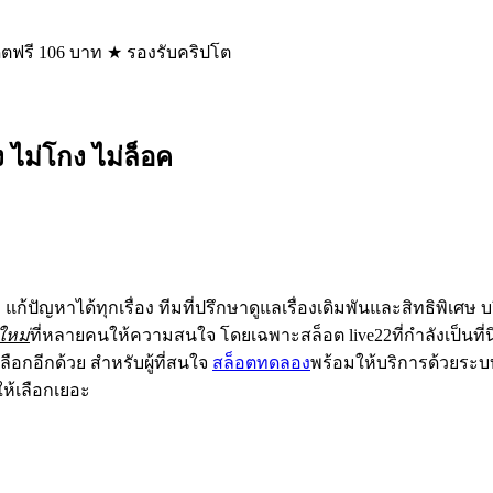
ิตฟรี 106 บาท ★ รองรับคริปโต
ไม่โกง ไม่ล็อค
้ปัญหาได้ทุกเรื่อง ทีมที่ปรึกษาดูแลเรื่องเดิมพันและสิทธิพิเศษ 
ใหม่
ที่หลายคนให้ความสนใจ โดยเฉพาะสล็อต live22ที่กำลังเป็นที่
เลือกอีกด้วย สำหรับผู้ที่สนใจ
สล็อตทดลอง
พร้อมให้บริการด้วยระบบ
ให้เลือกเยอะ