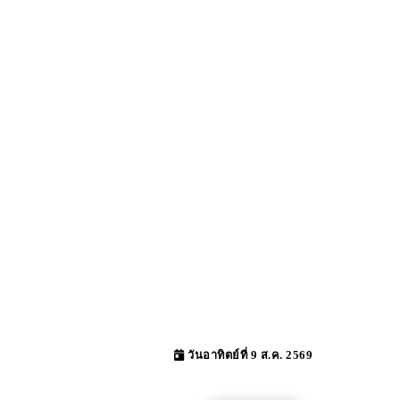
วันอาทิตย์ที่ 9 ส.ค. 2569