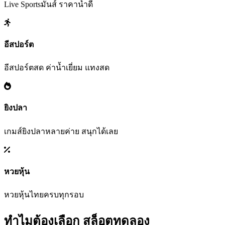
Live Sportsมันส์ ราคาน้ำดี
อีสปอร์ต
อีสปอร์ตสด ค่าน้ำเยี่ยม แทงสด
ยิงปลา
เกมส์ยิงปลาหลายค่าย สนุกได้เลย
หวยหุ้น
หวยหุ้นไทยครบทุกรอบ
ทำไมต้องเลือก
สล็อตทดลอง