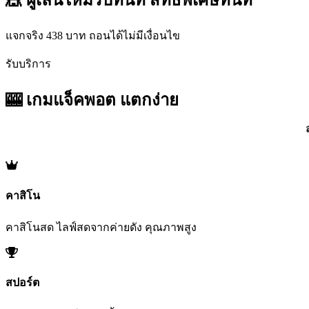
แจกจริง 438 บาท ถอนได้ไม่มีเงื่อนไข
รับบริการ
🎰 เกมแจ็คพอต
แตกง่าย
คาสิโน
คาสิโนสด ไลฟ์สดจากค่ายดัง คุณภาพสูง
สปอร์ต