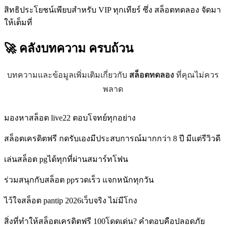
สิทธิประโยชน์เพียบสำหรับ VIP ทุกเทียร์ ซึ่ง สล็อตทดลอง จัดมา
ให้เต็มที่
🚀 คลังบทความ
ครบถ้วน
บทความและข้อมูลเพิ่มเติมเกี่ยวกับ
สล็อตทดลอง
ที่คุณไม่ควร
พลาด
มองหาสล็อต live22 ตอบโจทย์ทุกอย่าง
สล็อตเครดิตฟรี กดรับเองมีประสบการณ์มากกว่า 8 ปี มีแต่รีวิวดี
เล่นสล็อต pgได้ทุกที่ผ่านสมาร์ทโฟน
ร่วมสนุกกับสล็อต ppรวดเร็ว แจกหนักทุกวัน
ไว้ใจสล็อต pantip 2026เว็บจริง ไม่มีโกง
สิ่งที่ทำให้สล็อตเครดิตฟรี 100โดดเด่น? คำตอบคือปลอดภัย