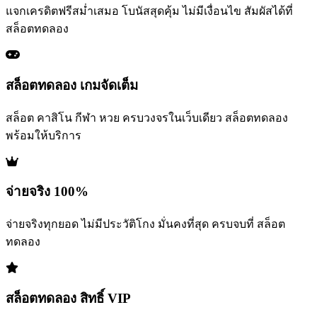
แจกเครดิตฟรีสม่ำเสมอ โบนัสสุดคุ้ม ไม่มีเงื่อนไข สัมผัสได้ที่
สล็อตทดลอง
สล็อตทดลอง เกมจัดเต็ม
สล็อต คาสิโน กีฬา หวย ครบวงจรในเว็บเดียว สล็อตทดลอง
พร้อมให้บริการ
จ่ายจริง 100%
จ่ายจริงทุกยอด ไม่มีประวัติโกง มั่นคงที่สุด ครบจบที่ สล็อต
ทดลอง
สล็อตทดลอง สิทธิ์ VIP