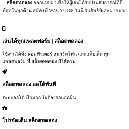
สล็อตทดลอง
ออกแบบมาเพื่อให้ผู้เล่นได้รับประสบการณ์ที่ดี
ที่สุดในทุกด้าน สมัครที่ WAGYU168 วันนี้ รับสิทธิพิเศษมากมาย
เล่นได้ทุกแพลตฟอร์ม | สล็อตทดลอง
ใช้งานได้ทั้ง คอมพิวเตอร์ สมาร์ทโฟน และแท็บเล็ต ทุก
แพลตฟอร์ม ที่ สล็อตทดลอง มีให้ครบ
สล็อตทดลอง ออโต้ทันที
ระบบออโต้ เร็วมาก ไม่ต้องรอแอดมิน
โปรจัดเต็ม สล็อตทดลอง