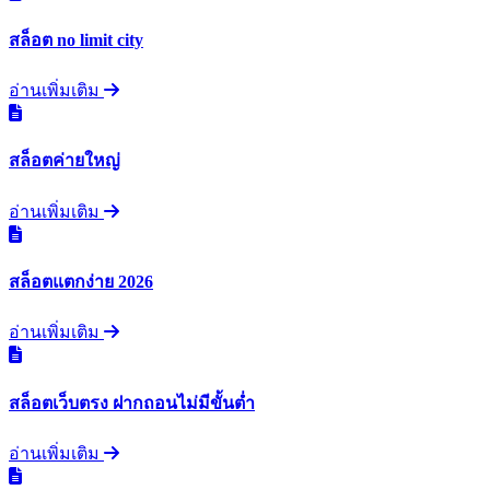
สล็อต no limit city
อ่านเพิ่มเติม
สล็อตค่ายใหญ่
อ่านเพิ่มเติม
สล็อตแตกง่าย 2026
อ่านเพิ่มเติม
สล็อตเว็บตรง ฝากถอนไม่มีขั้นต่ำ
อ่านเพิ่มเติม