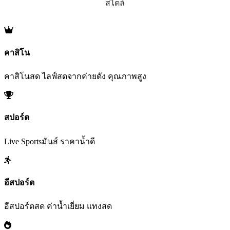
สไตล์
คาสิโน
คาสิโนสด ไลฟ์สดจากค่ายดัง คุณภาพสูง
สปอร์ต
Live Sportsมันส์ ราคาน้ำดี
อีสปอร์ต
อีสปอร์ตสด ค่าน้ำเยี่ยม แทงสด