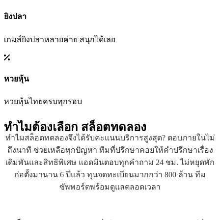
ยิงปลา
เกมส์ยิงปลาหลายค่าย สนุกได้เลย
หวยหุ้น
หวยหุ้นไทยครบทุกรอบ
ทำไมต้องเลือก
สล็อตทดลอง
ทำไมสล็อตทดลองจึงได้รับคะแนนบริการสูงสุด? ตอบภายในไม่
ถึงนาที ช่วยเหลือทุกปัญหา ทีมที่ปรึกษาคอยให้คำปรึกษาเรื่อง
เดิมพันและสิทธิพิเศษ แอดมินตอบทุกคำถาม 24 ชม. ไม่หยุดพัก
ก่อตั้งมานาน 6 ปีแล้ว ทุนจดทะเบียนมากกว่า 800 ล้าน ทีม
ซัพพอร์ตพร้อมดูแลตลอดเวลา