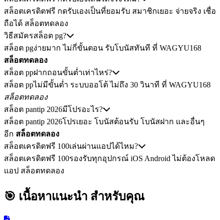
สล็อตเครดิตฟรี กดรับเองเป็นที่ยอมรับ สมาชิกเยอะ จ่ายจริง เชื่อ
ถือได้ สล็อตทดลอง
วิธีสมัครสล็อต pg?
สล็อต pgง่ายมาก ไม่กี่ขั้นตอน รับโบนัสทันที ที่ WAGYU168
สล็อตทดลอง
สล็อต ppฝากถอนขั้นต่ำเท่าไหร่?
สล็อต ppไม่มีขั้นต่ำ ระบบออโต้ ไม่ถึง 30 วินาที ที่ WAGYU168
สล็อตทดลอง
สล็อต pantip 2026มีโปรอะไร?
สล็อต pantip 2026โปรเยอะ โบนัสต้อนรับ โบนัสฝาก และอื่นๆ
อีก
สล็อตทดลอง
สล็อตเครดิตฟรี 100เล่นผ่านแอปได้ไหม?
สล็อตเครดิตฟรี 100รองรับทุกอุปกรณ์ iOS Android ไม่ต้องโหลด
แอป สล็อตทดลอง
🎯 เนื้อหาแนะนำ
สำหรับคุณ