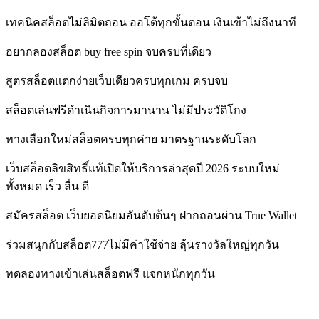
เทคนิคสล็อตไม่ลิมิตถอน ออโต้ทุกขั้นตอน เงินเข้าไม่ถึงนาที
อยากลองสล็อต buy free spin จบครบที่เดียว
สูตรสล็อตแตกง่ายเว็บเดียวครบทุกเกม ครบจบ
สล็อตเล่นฟรีดำเนินกิจการมานาน ไม่มีประวัติโกง
ทางเลือกใหม่สล็อตครบทุกค่าย มาตรฐานระดับโลก
เว็บสล็อตลิขสิทธิ์แท้เปิดให้บริการล่าสุดปี 2026 ระบบใหม่
ทั้งหมด เร็ว ลื่น ดี
สมัครสล็อต เว็บยอดนิยมอันดับต้นๆ ฝากถอนผ่าน True Wallet
ร่วมสนุกกับสล็อต777ไม่มีค่าใช้จ่าย ลุ้นรางวัลใหญ่ทุกวัน
ทดลองทางเข้าเล่นสล็อตฟรี แจกหนักทุกวัน