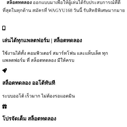
สล็อตทดลอง
ออกแบบมาเพื่อให้ผู้เล่นได้รับประสบการณ์ที่ดี
ที่สุดในทุกด้าน สมัครที่ WAGYU168 วันนี้ รับสิทธิพิเศษมากมาย
เล่นได้ทุกแพลตฟอร์ม | สล็อตทดลอง
ใช้งานได้ทั้ง คอมพิวเตอร์ สมาร์ทโฟน และแท็บเล็ต ทุก
แพลตฟอร์ม ที่ สล็อตทดลอง มีให้ครบ
สล็อตทดลอง ออโต้ทันที
ระบบออโต้ เร็วมาก ไม่ต้องรอแอดมิน
โปรจัดเต็ม สล็อตทดลอง