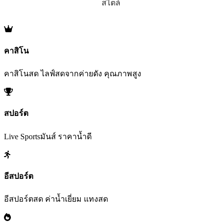
สไตล์
คาสิโน
คาสิโนสด ไลฟ์สดจากค่ายดัง คุณภาพสูง
สปอร์ต
Live Sportsมันส์ ราคาน้ำดี
อีสปอร์ต
อีสปอร์ตสด ค่าน้ำเยี่ยม แทงสด