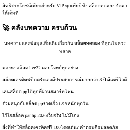
สิทธิประโยชน์เพียบสำหรับ VIP ทุกเทียร์ ซึ่ง สล็อตทดลอง จัดมา
ให้เต็มที่
🚀 คลังบทความ
ครบถ้วน
บทความและข้อมูลเพิ่มเติมเกี่ยวกับ
สล็อตทดลอง
ที่คุณไม่ควร
พลาด
มองหาสล็อต live22 ตอบโจทย์ทุกอย่าง
สล็อตเครดิตฟรี กดรับเองมีประสบการณ์มากกว่า 8 ปี มีแต่รีวิวดี
เล่นสล็อต pgได้ทุกที่ผ่านสมาร์ทโฟน
ร่วมสนุกกับสล็อต ppรวดเร็ว แจกหนักทุกวัน
ไว้ใจสล็อต pantip 2026เว็บจริง ไม่มีโกง
สิ่งที่ทำให้สล็อตเครดิตฟรี 100โดดเด่น? คำตอบคือปลอดภัย