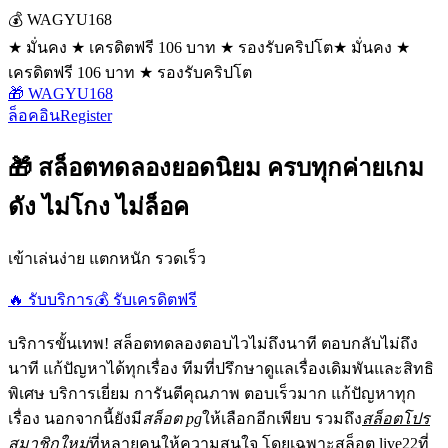
💰 WAGYU168
★ มั่นคง ★ เครดิตฟรี 106 บาท ★ รองรับคริปโต
★ มั่นคง ★
เครดิตฟรี 106 บาท ★ รองรับคริปโต
🎁 WAGYU168
ล็อคอิน
Register
🎁 สล็อตทดลองยอดนิยม ครบทุกค่ายเกม
ดัง ไม่โกง ไม่ล็อค
เข้าเล่นง่าย แตกหนัก รวดเร็ว
🔥 รับบริการ
💰 รับเครดิตฟรี
บริการขั้นเทพ! สล็อตทดลองตอบไวไม่ถึงนาที ตอบกลับไม่ถึง
นาที แก้ปัญหาได้ทุกเรื่อง ทีมที่ปรึกษาดูแลเรื่องเดิมพันและสิทธิ
พิเศษ บริการเยี่ยม การันตีคุณภาพ ตอบเร็วมาก แก้ปัญหาทุก
เรื่อง นอกจากนี้ยังมี
สล็อต pg
ให้เลือกอีกเพียบ รวมถึง
สล็อตโปร
สมาชิกใหม่
ที่หลายคนให้ความสนใจ โดยเฉพาะสล็อต live22ที่