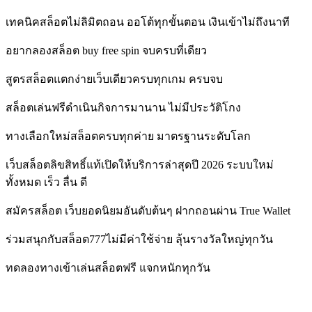
เทคนิคสล็อตไม่ลิมิตถอน ออโต้ทุกขั้นตอน เงินเข้าไม่ถึงนาที
อยากลองสล็อต buy free spin จบครบที่เดียว
สูตรสล็อตแตกง่ายเว็บเดียวครบทุกเกม ครบจบ
สล็อตเล่นฟรีดำเนินกิจการมานาน ไม่มีประวัติโกง
ทางเลือกใหม่สล็อตครบทุกค่าย มาตรฐานระดับโลก
เว็บสล็อตลิขสิทธิ์แท้เปิดให้บริการล่าสุดปี 2026 ระบบใหม่
ทั้งหมด เร็ว ลื่น ดี
สมัครสล็อต เว็บยอดนิยมอันดับต้นๆ ฝากถอนผ่าน True Wallet
ร่วมสนุกกับสล็อต777ไม่มีค่าใช้จ่าย ลุ้นรางวัลใหญ่ทุกวัน
ทดลองทางเข้าเล่นสล็อตฟรี แจกหนักทุกวัน