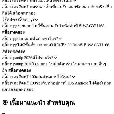
สล็อตเครดิตฟรี กดรับเองเล่นได้จริงไหม?
สล็อตเครดิตฟรี กดรับเองเป็นที่ยอมรับ สมาชิกเยอะ จ่ายจริง เชื่อ
ถือได้ สล็อตทดลอง
วิธีสมัครสล็อต pg?
สล็อต pgง่ายมาก ไม่กี่ขั้นตอน รับโบนัสทันที ที่ WAGYU168
สล็อตทดลอง
สล็อต ppฝากถอนขั้นต่ำเท่าไหร่?
สล็อต ppไม่มีขั้นต่ำ ระบบออโต้ ไม่ถึง 30 วินาที ที่ WAGYU168
สล็อตทดลอง
สล็อต pantip 2026มีโปรอะไร?
สล็อต pantip 2026โปรเยอะ โบนัสต้อนรับ โบนัสฝาก และอื่นๆ
อีก
สล็อตทดลอง
สล็อตเครดิตฟรี 100เล่นผ่านแอปได้ไหม?
สล็อตเครดิตฟรี 100รองรับทุกอุปกรณ์ iOS Android ไม่ต้องโหลด
แอป สล็อตทดลอง
🎯 เนื้อหาแนะนำ
สำหรับคุณ