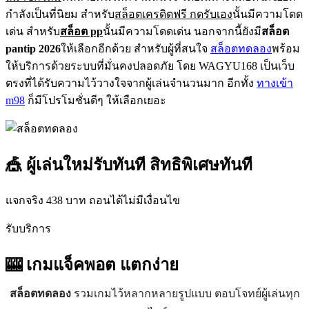
กำลังเป็นที่นิยม สำหรับ
สล็อตเครดิตฟรี กดรับเอง
นั้นมีความโดด
เด่น สำหรับ
สล็อต pp
นั้นมีความโดดเด่น นอกจากนี้ยังมี
สล็อต
pantip 2026
ให้เลือกอีกด้วย สำหรับผู้ที่สนใจ
สล็อตทดลอง
พร้อม
ให้บริการด้วยระบบที่มั่นคงปลอดภัย โดย WAGYU168 เป็นเว็บ
ตรงที่ได้รับความไว้วางใจจากผู้เล่นจำนวนมาก อีกทั้ง
ทางเข้า
m98
ก็มีโปรโมชั่นดีๆ ให้เลือกเยอะ
🎪 ผู้เล่นใหม่รับทันที สิทธิพิเศษทันที
แจกจริง 438 บาท ถอนได้ไม่มีเงื่อนไข
รับบริการ
🎰 เกมแจ็คพอต
แตกง่าย
สล็อตทดลอง
รวมเกมไว้หลากหลายรูปแบบ ตอบโจทย์ผู้เล่นทุก