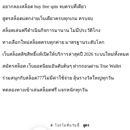
อยากลองสล็อต buy free spin จบครบที่เดียว
สูตรสล็อตแตกง่ายเว็บเดียวครบทุกเกม ครบจบ
สล็อตเล่นฟรีดำเนินกิจการมานาน ไม่มีประวัติโกง
ทางเลือกใหม่สล็อตครบทุกค่าย มาตรฐานระดับโลก
เว็บสล็อตลิขสิทธิ์แท้เปิดให้บริการล่าสุดปี 2026 ระบบใหม่ทั้งหมด เร
สมัครสล็อต เว็บยอดนิยมอันดับต้นๆ ฝากถอนผ่าน True Wallet
ร่วมสนุกกับสล็อต777ไม่มีค่าใช้จ่าย ลุ้นรางวัลใหญ่ทุกวัน
ทดลองทางเข้าเล่นสล็อตฟรี แจกหนักทุกวัน
สูตร
โปรโมชั่นวันนี้