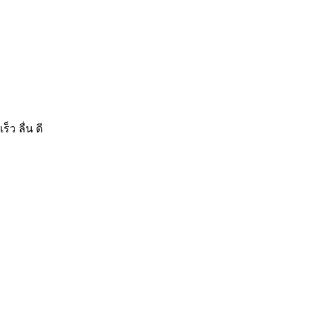
็ว ลื่น ดี