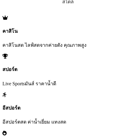
สไตล์
คาสิโน
คาสิโนสด ไลฟ์สดจากค่ายดัง คุณภาพสูง
สปอร์ต
Live Sportsมันส์ ราคาน้ำดี
อีสปอร์ต
อีสปอร์ตสด ค่าน้ำเยี่ยม แทงสด