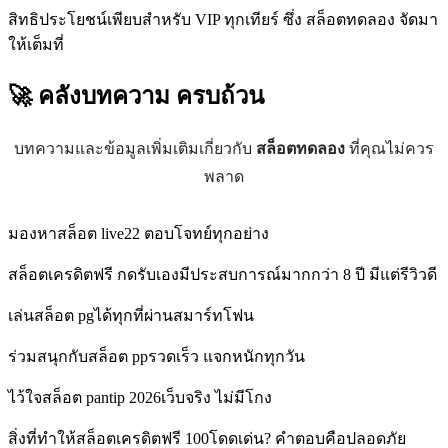
สิทธิประโยชน์เพียบสำหรับ VIP ทุกเทียร์ ซึ่ง สล็อตทดลอง จัดมา
ให้เต็มที่
🚀 คลังบทความ
ครบถ้วน
บทความและข้อมูลเพิ่มเติมเกี่ยวกับ
สล็อตทดลอง
ที่คุณไม่ควร
พลาด
มองหาสล็อต live22 ตอบโจทย์ทุกอย่าง
สล็อตเครดิตฟรี กดรับเองมีประสบการณ์มากกว่า 8 ปี มีแต่รีวิวดี
เล่นสล็อต pgได้ทุกที่ผ่านสมาร์ทโฟน
ร่วมสนุกกับสล็อต ppรวดเร็ว แจกหนักทุกวัน
ไว้ใจสล็อต pantip 2026เว็บจริง ไม่มีโกง
สิ่งที่ทำให้สล็อตเครดิตฟรี 100โดดเด่น? คำตอบคือปลอดภัย