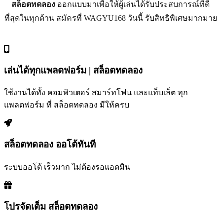
สล็อตทดลอง
ออกแบบมาเพื่อให้ผู้เล่นได้รับประสบการณ์ที่ดี
ที่สุดในทุกด้าน สมัครที่ WAGYU168 วันนี้ รับสิทธิพิเศษมากมาย
เล่นได้ทุกแพลตฟอร์ม | สล็อตทดลอง
ใช้งานได้ทั้ง คอมพิวเตอร์ สมาร์ทโฟน และแท็บเล็ต ทุก
แพลตฟอร์ม ที่ สล็อตทดลอง มีให้ครบ
สล็อตทดลอง ออโต้ทันที
ระบบออโต้ เร็วมาก ไม่ต้องรอแอดมิน
โปรจัดเต็ม สล็อตทดลอง