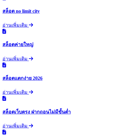
สล็อต no limit city
อ่านเพิ่มเติม
สล็อตค่ายใหญ่
อ่านเพิ่มเติม
สล็อตแตกง่าย 2026
อ่านเพิ่มเติม
สล็อตเว็บตรง ฝากถอนไม่มีขั้นต่ำ
อ่านเพิ่มเติม