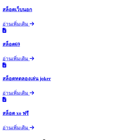
สล็อตเว็บนอก
อ่านเพิ่มเติม
สล็อต69
อ่านเพิ่มเติม
สล็อตทดลองเล่น joker
อ่านเพิ่มเติม
สล็อต xo ฟรี
อ่านเพิ่มเติม