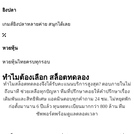
ยิงปลา
เกมส์ยิงปลาหลายค่าย สนุกได้เลย
หวยหุ้น
หวยหุ้นไทยครบทุกรอบ
ทำไมต้องเลือก
สล็อตทดลอง
ทำไมสล็อตทดลองจึงได้รับคะแนนบริการสูงสุด? ตอบภายในไม่
ถึงนาที ช่วยเหลือทุกปัญหา ทีมที่ปรึกษาคอยให้คำปรึกษาเรื่อง
เดิมพันและสิทธิพิเศษ แอดมินตอบทุกคำถาม 24 ชม. ไม่หยุดพัก
ก่อตั้งมานาน 6 ปีแล้ว ทุนจดทะเบียนมากกว่า 800 ล้าน ทีม
ซัพพอร์ตพร้อมดูแลตลอดเวลา