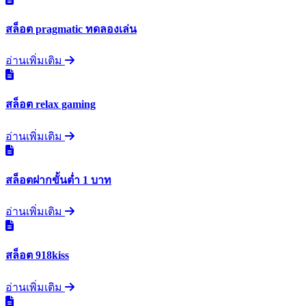
สล็อต pragmatic ทดลองเล่น
อ่านเพิ่มเติม
สล็อต relax gaming
อ่านเพิ่มเติม
สล็อตฝากขั้นต่ำ 1 บาท
อ่านเพิ่มเติม
สล็อต 918kiss
อ่านเพิ่มเติม