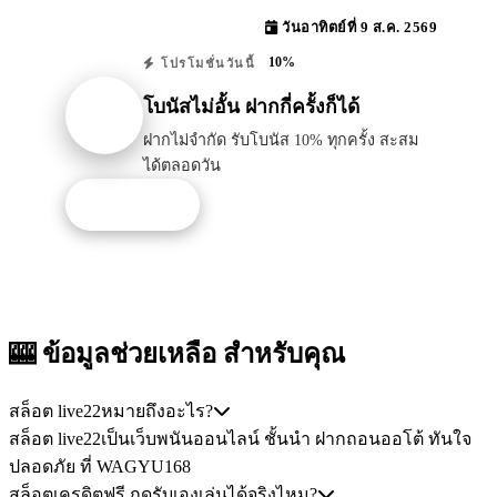
วันอาทิตย์ที่ 9 ส.ค. 2569
10%
โปรโมชั่นวันนี้
โบนัสไม่อั้น ฝากกี่ครั้งก็ได้
ฝากไม่จำกัด รับโบนัส 10% ทุกครั้ง สะสม
ได้ตลอดวัน
รับโปรนี้
🎰 ข้อมูลช่วยเหลือ
สำหรับคุณ
สล็อต live22หมายถึงอะไร?
สล็อต live22เป็นเว็บพนันออนไลน์ ชั้นนำ ฝากถอนออโต้ ทันใจ
ปลอดภัย ที่ WAGYU168
สล็อตเครดิตฟรี กดรับเองเล่นได้จริงไหม?