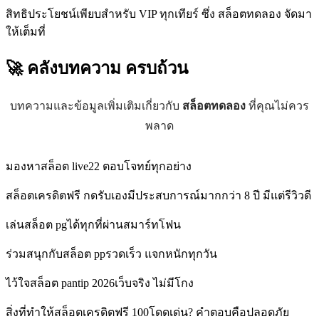
สิทธิประโยชน์เพียบสำหรับ VIP ทุกเทียร์ ซึ่ง สล็อตทดลอง จัดมา
ให้เต็มที่
🚀 คลังบทความ
ครบถ้วน
บทความและข้อมูลเพิ่มเติมเกี่ยวกับ
สล็อตทดลอง
ที่คุณไม่ควร
พลาด
มองหาสล็อต live22 ตอบโจทย์ทุกอย่าง
สล็อตเครดิตฟรี กดรับเองมีประสบการณ์มากกว่า 8 ปี มีแต่รีวิวดี
เล่นสล็อต pgได้ทุกที่ผ่านสมาร์ทโฟน
ร่วมสนุกกับสล็อต ppรวดเร็ว แจกหนักทุกวัน
ไว้ใจสล็อต pantip 2026เว็บจริง ไม่มีโกง
สิ่งที่ทำให้สล็อตเครดิตฟรี 100โดดเด่น? คำตอบคือปลอดภัย