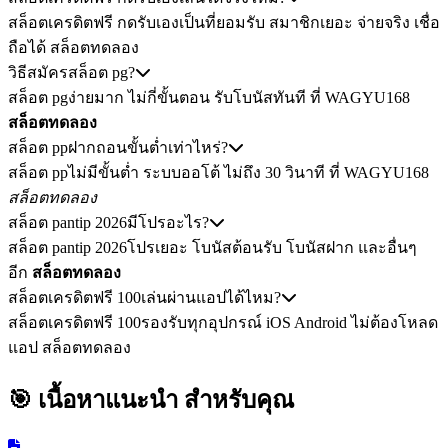
สล็อตเครดิตฟรี กดรับเองเป็นที่ยอมรับ สมาชิกเยอะ จ่ายจริง เชื่อ
ถือได้ สล็อตทดลอง
วิธีสมัครสล็อต pg?
สล็อต pgง่ายมาก ไม่กี่ขั้นตอน รับโบนัสทันที ที่ WAGYU168
สล็อตทดลอง
สล็อต ppฝากถอนขั้นต่ำเท่าไหร่?
สล็อต ppไม่มีขั้นต่ำ ระบบออโต้ ไม่ถึง 30 วินาที ที่ WAGYU168
สล็อตทดลอง
สล็อต pantip 2026มีโปรอะไร?
สล็อต pantip 2026โปรเยอะ โบนัสต้อนรับ โบนัสฝาก และอื่นๆ
อีก
สล็อตทดลอง
สล็อตเครดิตฟรี 100เล่นผ่านแอปได้ไหม?
สล็อตเครดิตฟรี 100รองรับทุกอุปกรณ์ iOS Android ไม่ต้องโหลด
แอป สล็อตทดลอง
🎯 เนื้อหาแนะนำ
สำหรับคุณ