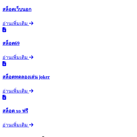
สล็อตเว็บนอก
อ่านเพิ่มเติม
สล็อต69
อ่านเพิ่มเติม
สล็อตทดลองเล่น joker
อ่านเพิ่มเติม
สล็อต xo ฟรี
อ่านเพิ่มเติม