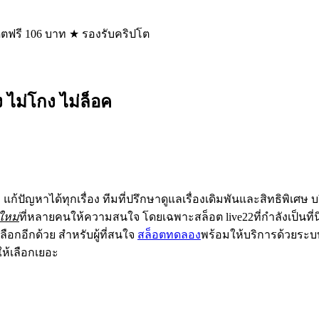
ิตฟรี 106 บาท ★ รองรับคริปโต
ไม่โกง ไม่ล็อค
้ปัญหาได้ทุกเรื่อง ทีมที่ปรึกษาดูแลเรื่องเดิมพันและสิทธิพิเศษ 
ใหม่
ที่หลายคนให้ความสนใจ โดยเฉพาะสล็อต live22ที่กำลังเป็นที่
เลือกอีกด้วย สำหรับผู้ที่สนใจ
สล็อตทดลอง
พร้อมให้บริการด้วยระบบ
ให้เลือกเยอะ