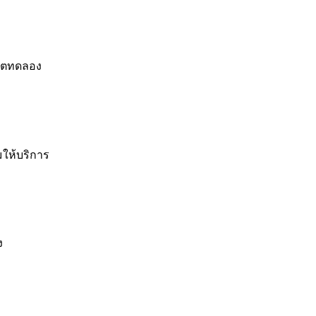
ล็อตทดลอง
มให้บริการ
ง