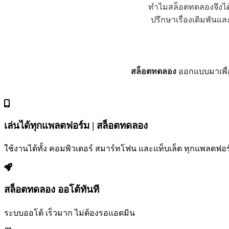
ทำไมสล็อตทดลองจึงได้
ปรึกษาเรื่องเดิมพันแ
สล็อตทดลอง
ออกแบบมาเพื่อใ
เล่นได้ทุกแพลตฟอร์ม | สล็อตทดลอง
ใช้งานได้ทั้ง คอมพิวเตอร์ สมาร์ทโฟน และแท็บเล็ต ทุกแพลตฟอร
สล็อตทดลอง ออโต้ทันที
ระบบออโต้ เร็วมาก ไม่ต้องรอแอดมิน