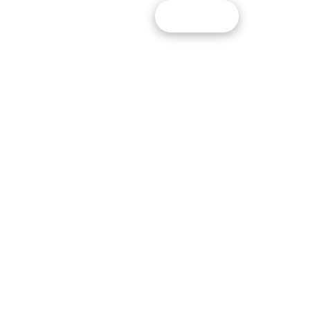
รับโปรนี้