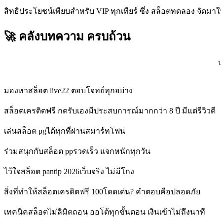
สิทธิประโยชน์เพียบสำหรับ VIP ทุกเทียร์ ซึ่ง สล็อตทดลอง จัดมาให้
🚀 คลังบทความ
ครบถ้วน
มองหาสล็อต live22 ตอบโจทย์ทุกอย่าง
สล็อตเครดิตฟรี กดรับเองมีประสบการณ์มากกว่า 8 ปี มีแต่รีวิวดี
เล่นสล็อต pgได้ทุกที่ผ่านสมาร์ทโฟน
ร่วมสนุกกับสล็อต ppรวดเร็ว แจกหนักทุกวัน
ไว้ใจสล็อต pantip 2026เว็บจริง ไม่มีโกง
สิ่งที่ทำให้สล็อตเครดิตฟรี 100โดดเด่น? คำตอบคือปลอดภัย
เทคนิคสล็อตไม่ลิมิตถอน ออโต้ทุกขั้นตอน เงินเข้าไม่ถึงนาที