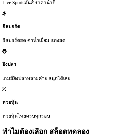
Live Sportsมันส์ ราคาน้ำดี
อีสปอร์ต
อีสปอร์ตสด ค่าน้ำเยี่ยม แทงสด
ยิงปลา
เกมส์ยิงปลาหลายค่าย สนุกได้เลย
หวยหุ้น
หวยหุ้นไทยครบทุกรอบ
ทำไมต้องเลือก
สล็อตทดลอง