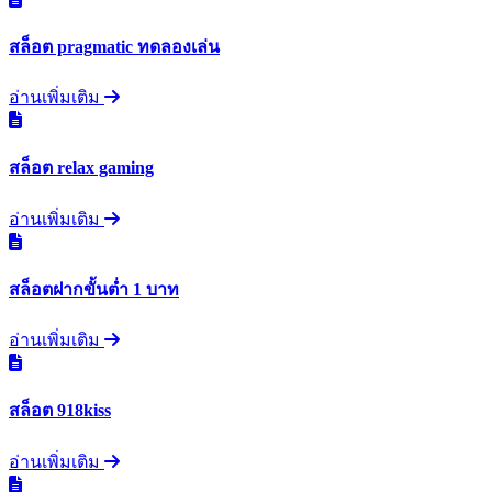
สล็อต pragmatic ทดลองเล่น
อ่านเพิ่มเติม
สล็อต relax gaming
อ่านเพิ่มเติม
สล็อตฝากขั้นต่ำ 1 บาท
อ่านเพิ่มเติม
สล็อต 918kiss
อ่านเพิ่มเติม