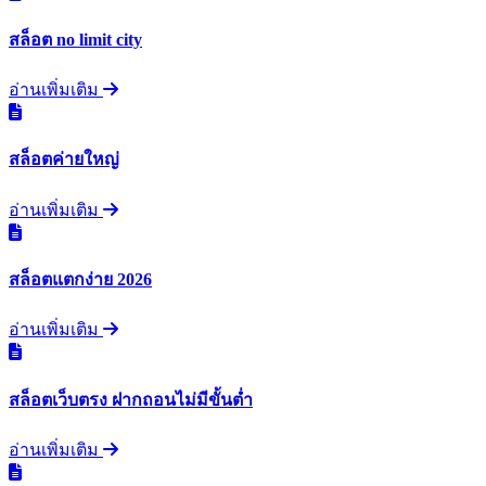
สล็อต no limit city
อ่านเพิ่มเติม
สล็อตค่ายใหญ่
อ่านเพิ่มเติม
สล็อตแตกง่าย 2026
อ่านเพิ่มเติม
สล็อตเว็บตรง ฝากถอนไม่มีขั้นต่ำ
อ่านเพิ่มเติม