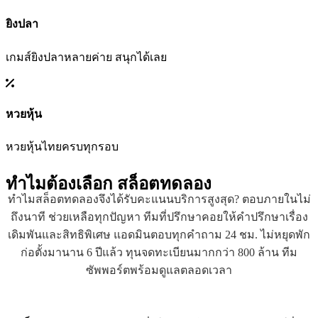
ยิงปลา
เกมส์ยิงปลาหลายค่าย สนุกได้เลย
หวยหุ้น
หวยหุ้นไทยครบทุกรอบ
ทำไมต้องเลือก
สล็อตทดลอง
ทำไมสล็อตทดลองจึงได้รับคะแนนบริการสูงสุด? ตอบภายในไม่
ถึงนาที ช่วยเหลือทุกปัญหา ทีมที่ปรึกษาคอยให้คำปรึกษาเรื่อง
เดิมพันและสิทธิพิเศษ แอดมินตอบทุกคำถาม 24 ชม. ไม่หยุดพัก
ก่อตั้งมานาน 6 ปีแล้ว ทุนจดทะเบียนมากกว่า 800 ล้าน ทีม
ซัพพอร์ตพร้อมดูแลตลอดเวลา