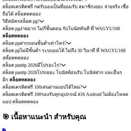
สล็อตเครดิตฟรี กดรับเองเป็นที่ยอมรับ สมาชิกเยอะ จ่ายจริง เชื่อ
ถือได้ สล็อตทดลอง
วิธีสมัครสล็อต pg?
สล็อต pgง่ายมาก ไม่กี่ขั้นตอน รับโบนัสทันที ที่ WAGYU168
สล็อตทดลอง
สล็อต ppฝากถอนขั้นต่ำเท่าไหร่?
สล็อต ppไม่มีขั้นต่ำ ระบบออโต้ ไม่ถึง 30 วินาที ที่ WAGYU168
สล็อตทดลอง
สล็อต pantip 2026มีโปรอะไร?
สล็อต pantip 2026โปรเยอะ โบนัสต้อนรับ โบนัสฝาก และอื่นๆ
อีก
สล็อตทดลอง
สล็อตเครดิตฟรี 100เล่นผ่านแอปได้ไหม?
สล็อตเครดิตฟรี 100รองรับทุกอุปกรณ์ iOS Android ไม่ต้องโหลด
แอป สล็อตทดลอง
🎯 เนื้อหาแนะนำ
สำหรับคุณ