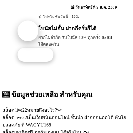
วันอาทิตย์ที่ 9 ส.ค. 2569
10%
โปรโมชั่นวันนี้
โบนัสไม่อั้น ฝากกี่ครั้งก็ได้
ฝากไม่จำกัด รับโบนัส 10% ทุกครั้ง สะสม
ได้ตลอดวัน
รับโปรนี้
🎰 ข้อมูลช่วยเหลือ
สำหรับคุณ
สล็อต live22หมายถึงอะไร?
สล็อต live22เป็นเว็บพนันออนไลน์ ชั้นนำ ฝากถอนออโต้ ทันใจ
ปลอดภัย ที่ WAGYU168
สล็อตเครดิตฟรี กดรับเองเล่นได้จริงไหม?