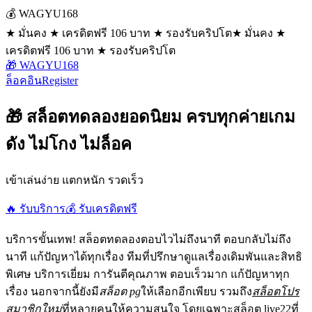
💰 WAGYU168
★ มั่นคง ★ เครดิตฟรี 106 บาท ★ รองรับคริปโต
★ มั่นคง ★
เครดิตฟรี 106 บาท ★ รองรับคริปโต
🎁 WAGYU168
ล็อคอิน
Register
🎁 สล็อตทดลองยอดนิยม ครบทุกค่ายเกม
ดัง ไม่โกง ไม่ล็อค
เข้าเล่นง่าย แตกหนัก รวดเร็ว
🔥 รับบริการ
💰 รับเครดิตฟรี
บริการขั้นเทพ! สล็อตทดลองตอบไวไม่ถึงนาที ตอบกลับไม่ถึง
นาที แก้ปัญหาได้ทุกเรื่อง ทีมที่ปรึกษาดูแลเรื่องเดิมพันและสิทธิ
พิเศษ บริการเยี่ยม การันตีคุณภาพ ตอบเร็วมาก แก้ปัญหาทุก
เรื่อง นอกจากนี้ยังมี
สล็อต pg
ให้เลือกอีกเพียบ รวมถึง
สล็อตโปร
สมาชิกใหม่
ที่หลายคนให้ความสนใจ โดยเฉพาะสล็อต live22ที่