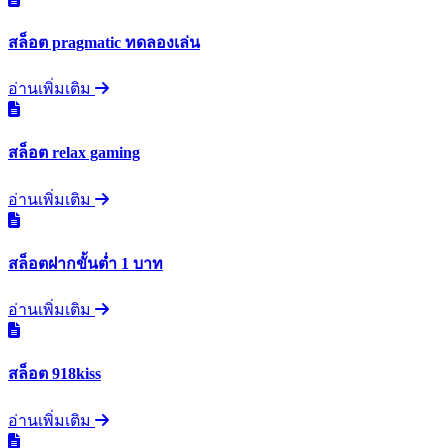
สล็อต pragmatic ทดลองเล่น
อ่านเพิ่มเติม
สล็อต relax gaming
อ่านเพิ่มเติม
สล็อตฝากขั้นต่ำ 1 บาท
อ่านเพิ่มเติม
สล็อต 918kiss
อ่านเพิ่มเติม