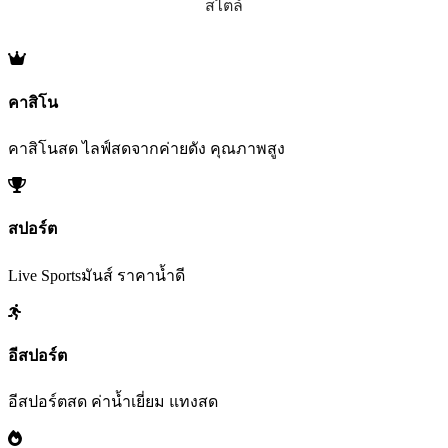
สไตล์
คาสิโน
คาสิโนสด ไลฟ์สดจากค่ายดัง คุณภาพสูง
สปอร์ต
Live Sportsมันส์ ราคาน้ำดี
อีสปอร์ต
อีสปอร์ตสด ค่าน้ำเยี่ยม แทงสด