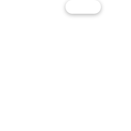
รับโปรนี้