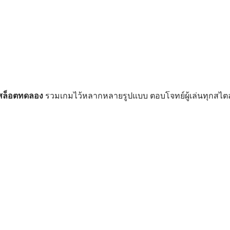
สล็อตทดลอง
รวมเกมไว้หลากหลายรูปแบบ ตอบโจทย์ผู้เล่นทุกสไตล