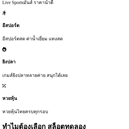
Live Sportsมันส์ ราคาน้ำดี
อีสปอร์ต
อีสปอร์ตสด ค่าน้ำเยี่ยม แทงสด
ยิงปลา
เกมส์ยิงปลาหลายค่าย สนุกได้เลย
หวยหุ้น
หวยหุ้นไทยครบทุกรอบ
ทำไมต้องเลือก
สล็อตทดลอง