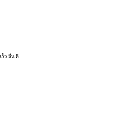
็ว ลื่น ดี