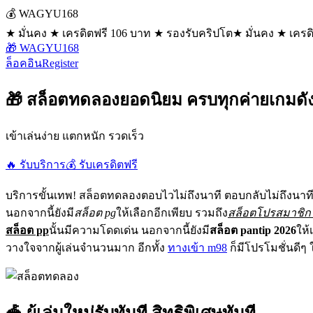
💰 WAGYU168
★ มั่นคง ★ เครดิตฟรี 106 บาท ★ รองรับคริปโต
★ มั่นคง ★ เครด
🎁 WAGYU168
ล็อคอิน
Register
🎁 สล็อตทดลองยอดนิยม ครบทุกค่ายเกมดัง 
เข้าเล่นง่าย แตกหนัก รวดเร็ว
🔥 รับบริการ
💰 รับเครดิตฟรี
บริการขั้นเทพ! สล็อตทดลองตอบไวไม่ถึงนาที ตอบกลับไม่ถึงนาที แก
นอกจากนี้ยังมี
สล็อต pg
ให้เลือกอีกเพียบ รวมถึง
สล็อตโปรสมาชิก
สล็อต pp
นั้นมีความโดดเด่น นอกจากนี้ยังมี
สล็อต pantip 2026
ให้
วางใจจากผู้เล่นจำนวนมาก อีกทั้ง
ทางเข้า m98
ก็มีโปรโมชั่นดีๆ 
🎪 ผู้เล่นใหม่รับทันที สิทธิพิเศษทันที