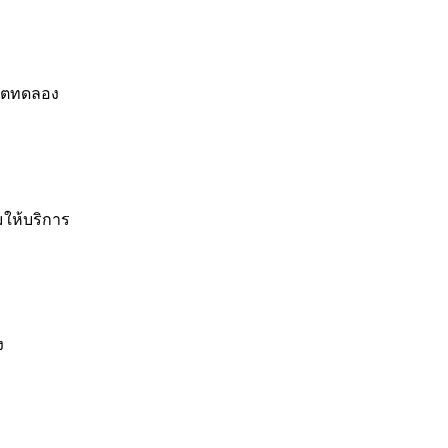
ล็อตทดลอง
มให้บริการ
ง