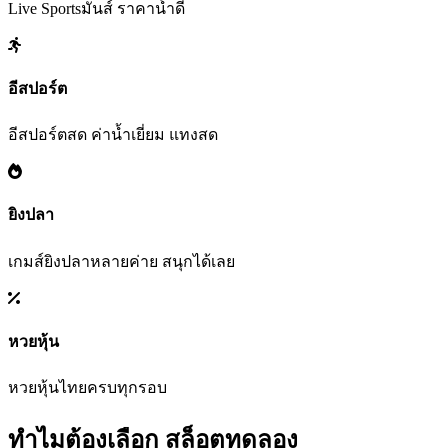
Live Sportsมันส์ ราคาน้ำดี
อีสปอร์ต
อีสปอร์ตสด ค่าน้ำเยี่ยม แทงสด
ยิงปลา
เกมส์ยิงปลาหลายค่าย สนุกได้เลย
หวยหุ้น
หวยหุ้นไทยครบทุกรอบ
ทำไมต้องเลือก
สล็อตทดลอง