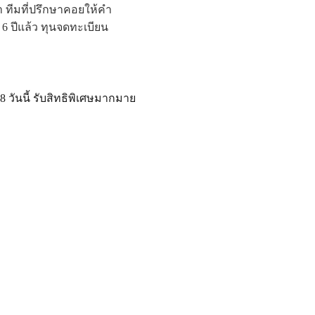
 ทีมที่ปรึกษาคอยให้คำ
6 ปีแล้ว ทุนจดทะเบียน
 วันนี้ รับสิทธิพิเศษมากมาย