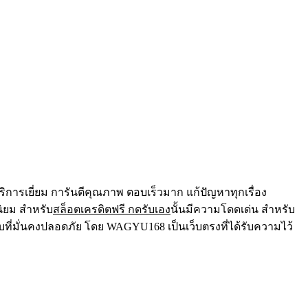
บริการเยี่ยม การันตีคุณภาพ ตอบเร็วมาก แก้ปัญหาทุกเรื่อง
นิยม สำหรับ
สล็อตเครดิตฟรี กดรับเอง
นั้นมีความโดดเด่น สำหรับ
ที่มั่นคงปลอดภัย โดย WAGYU168 เป็นเว็บตรงที่ได้รับความไว้