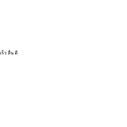
็ว ลื่น ดี