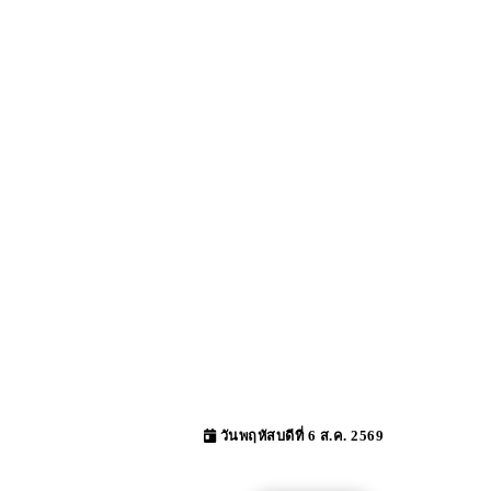
วันพฤหัสบดีที่ 6 ส.ค. 2569