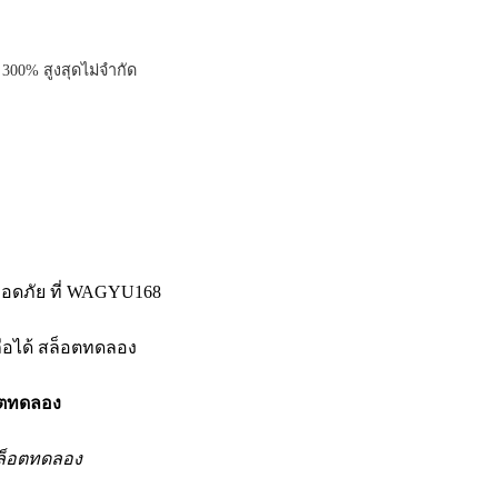
300% สูงสุดไม่จำกัด
ปลอดภัย ที่ WAGYU168
อถือได้ สล็อตทดลอง
อตทดลอง
ล็อตทดลอง