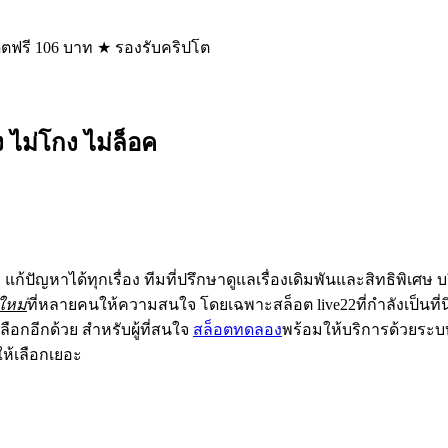
ิตฟรี 106 บาท ★ รองรับคริปโต
ไม่โกง ไม่ล็อค
้ปัญหาได้ทุกเรื่อง ทีมที่ปรึกษาดูแลเรื่องเดิมพันและสิทธิพิเศษ 
ใหม่
ที่หลายคนให้ความสนใจ โดยเฉพาะสล็อต live22ที่กำลังเป็นที่
เลือกอีกด้วย สำหรับผู้ที่สนใจ
สล็อตทดลอง
พร้อมให้บริการด้วยระบบ
ให้เลือกเยอะ