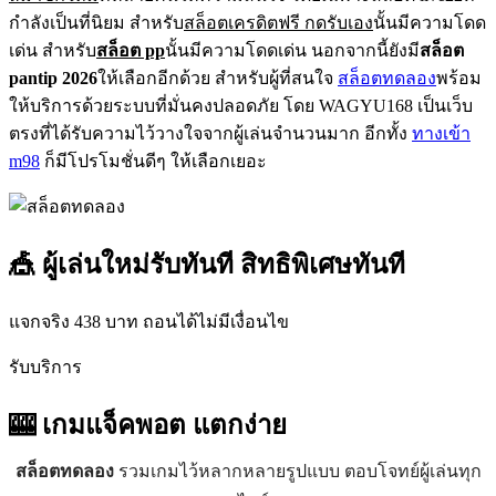
กำลังเป็นที่นิยม สำหรับ
สล็อตเครดิตฟรี กดรับเอง
นั้นมีความโดด
เด่น สำหรับ
สล็อต pp
นั้นมีความโดดเด่น นอกจากนี้ยังมี
สล็อต
pantip 2026
ให้เลือกอีกด้วย สำหรับผู้ที่สนใจ
สล็อตทดลอง
พร้อม
ให้บริการด้วยระบบที่มั่นคงปลอดภัย โดย WAGYU168 เป็นเว็บ
ตรงที่ได้รับความไว้วางใจจากผู้เล่นจำนวนมาก อีกทั้ง
ทางเข้า
m98
ก็มีโปรโมชั่นดีๆ ให้เลือกเยอะ
🎪 ผู้เล่นใหม่รับทันที สิทธิพิเศษทันที
แจกจริง 438 บาท ถอนได้ไม่มีเงื่อนไข
รับบริการ
🎰 เกมแจ็คพอต
แตกง่าย
สล็อตทดลอง
รวมเกมไว้หลากหลายรูปแบบ ตอบโจทย์ผู้เล่นทุก