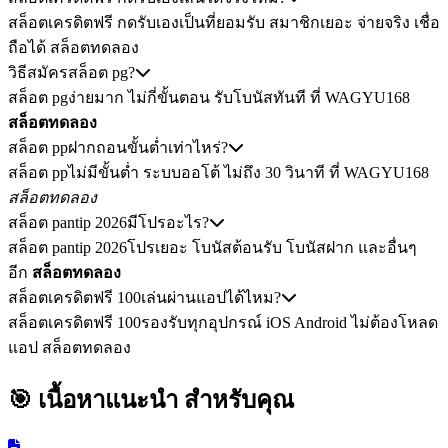
สล็อตเครดิตฟรี กดรับเองเป็นที่ยอมรับ สมาชิกเยอะ จ่ายจริง เชื่อ
ถือได้ สล็อตทดลอง
วิธีสมัครสล็อต pg?
สล็อต pgง่ายมาก ไม่กี่ขั้นตอน รับโบนัสทันที ที่ WAGYU168
สล็อตทดลอง
สล็อต ppฝากถอนขั้นต่ำเท่าไหร่?
สล็อต ppไม่มีขั้นต่ำ ระบบออโต้ ไม่ถึง 30 วินาที ที่ WAGYU168
สล็อตทดลอง
สล็อต pantip 2026มีโปรอะไร?
สล็อต pantip 2026โปรเยอะ โบนัสต้อนรับ โบนัสฝาก และอื่นๆ
อีก
สล็อตทดลอง
สล็อตเครดิตฟรี 100เล่นผ่านแอปได้ไหม?
สล็อตเครดิตฟรี 100รองรับทุกอุปกรณ์ iOS Android ไม่ต้องโหลด
แอป สล็อตทดลอง
🎯 เนื้อหาแนะนำ
สำหรับคุณ