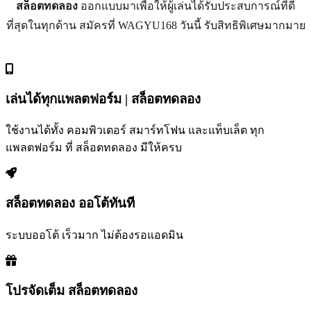
สล็อตทดลอง
ออกแบบมาเพื่อให้ผู้เล่นได้รับประสบการณ์ที่ดี
ที่สุดในทุกด้าน สมัครที่ WAGYU168 วันนี้ รับสิทธิพิเศษมากมาย
เล่นได้ทุกแพลตฟอร์ม | สล็อตทดลอง
ใช้งานได้ทั้ง คอมพิวเตอร์ สมาร์ทโฟน และแท็บเล็ต ทุก
แพลตฟอร์ม ที่ สล็อตทดลอง มีให้ครบ
สล็อตทดลอง ออโต้ทันที
ระบบออโต้ เร็วมาก ไม่ต้องรอแอดมิน
โปรจัดเต็ม สล็อตทดลอง