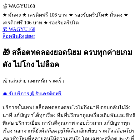
💰 WAGYU168
★ มั่นคง ★ เครดิตฟรี 106 บาท ★ รองรับคริปโต
★ มั่นคง ★
เครดิตฟรี 106 บาท ★ รองรับคริปโต
🎁 WAGYU168
ล็อคอิน
Register
🎁 สล็อตทดลองยอดนิยม ครบทุกค่ายเกม
ดัง ไม่โกง ไม่ล็อค
เข้าเล่นง่าย แตกหนัก รวดเร็ว
🔥 รับบริการ
💰 รับเครดิตฟรี
บริการขั้นเทพ! สล็อตทดลองตอบไวไม่ถึงนาที ตอบกลับไม่ถึง
นาที แก้ปัญหาได้ทุกเรื่อง ทีมที่ปรึกษาดูแลเรื่องเดิมพันและสิทธิ
พิเศษ บริการเยี่ยม การันตีคุณภาพ ตอบเร็วมาก แก้ปัญหาทุก
เรื่อง นอกจากนี้ยังมี
สล็อต pg
ให้เลือกอีกเพียบ รวมถึง
สล็อตโปร
สมาชิกใหม่
ที่หลายคนให้ความสนใจ โดยเฉพาะสล็อต live22ที่