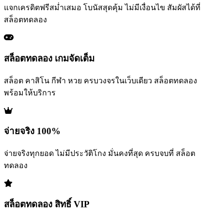
แจกเครดิตฟรีสม่ำเสมอ โบนัสสุดคุ้ม ไม่มีเงื่อนไข สัมผัสได้ที่
สล็อตทดลอง
สล็อตทดลอง เกมจัดเต็ม
สล็อต คาสิโน กีฬา หวย ครบวงจรในเว็บเดียว สล็อตทดลอง
พร้อมให้บริการ
จ่ายจริง 100%
จ่ายจริงทุกยอด ไม่มีประวัติโกง มั่นคงที่สุด ครบจบที่ สล็อต
ทดลอง
สล็อตทดลอง สิทธิ์ VIP