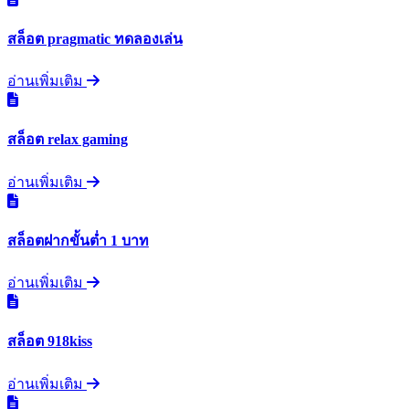
สล็อต pragmatic ทดลองเล่น
อ่านเพิ่มเติม
สล็อต relax gaming
อ่านเพิ่มเติม
สล็อตฝากขั้นต่ำ 1 บาท
อ่านเพิ่มเติม
สล็อต 918kiss
อ่านเพิ่มเติม