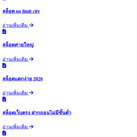
สล็อต no limit city
อ่านเพิ่มเติม
สล็อตค่ายใหญ่
อ่านเพิ่มเติม
สล็อตแตกง่าย 2026
อ่านเพิ่มเติม
สล็อตเว็บตรง ฝากถอนไม่มีขั้นต่ำ
อ่านเพิ่มเติม