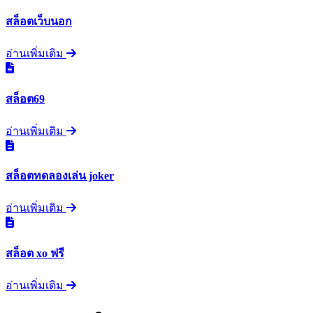
สล็อตเว็บนอก
อ่านเพิ่มเติม
สล็อต69
อ่านเพิ่มเติม
สล็อตทดลองเล่น joker
อ่านเพิ่มเติม
สล็อต xo ฟรี
อ่านเพิ่มเติม