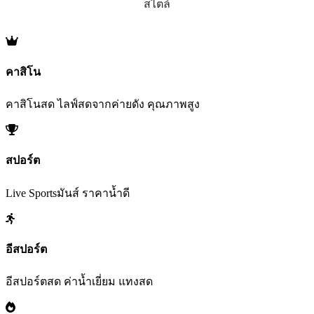
สไตล์
คาสิโน
คาสิโนสด ไลฟ์สดจากค่ายดัง คุณภาพสูง
สปอร์ต
Live Sportsมันส์ ราคาน้ำดี
อีสปอร์ต
อีสปอร์ตสด ค่าน้ำเยี่ยม แทงสด