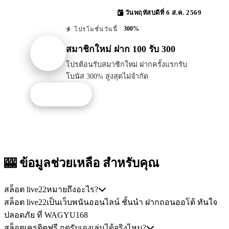
วันพฤหัสบดีที่ 6 ส.ค. 2569
300%
โปรโมชั่นวันนี้
สมาชิกใหม่ ฝาก 100 รับ 300
โปรต้อนรับสมาชิกใหม่ ฝากครั้งแรกรับ
โบนัส 300% สูงสุดไม่จำกัด
รับโปรนี้
🎰 ข้อมูลช่วยเหลือ
สำหรับคุณ
สล็อต live22หมายถึงอะไร?
สล็อต live22เป็นเว็บพนันออนไลน์ ชั้นนำ ฝากถอนออโต้ ทันใจ
ปลอดภัย ที่ WAGYU168
สล็อตเครดิตฟรี กดรับเองเล่นได้จริงไหม?