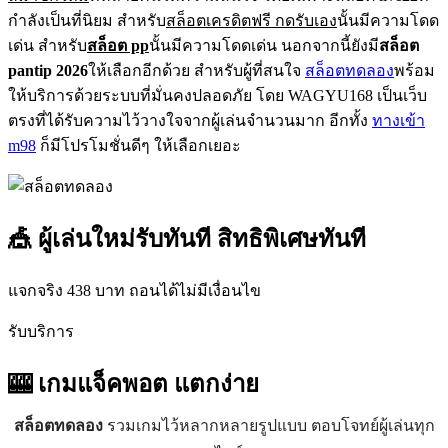
กำลังเป็นที่นิยม สำหรับ
สล็อตเครดิตฟรี กดรับเอง
นั้นมีความโดด
เด่น สำหรับ
สล็อต pp
นั้นมีความโดดเด่น นอกจากนี้ยังมี
สล็อต
pantip 2026
ให้เลือกอีกด้วย สำหรับผู้ที่สนใจ
สล็อตทดลอง
พร้อม
ให้บริการด้วยระบบที่มั่นคงปลอดภัย โดย WAGYU168 เป็นเว็บ
ตรงที่ได้รับความไว้วางใจจากผู้เล่นจำนวนมาก อีกทั้ง
ทางเข้า
m98
ก็มีโปรโมชั่นดีๆ ให้เลือกเยอะ
🎪 ผู้เล่นใหม่รับทันที สิทธิพิเศษทันที
แจกจริง 438 บาท ถอนได้ไม่มีเงื่อนไข
รับบริการ
🎰 เกมแจ็คพอต
แตกง่าย
สล็อตทดลอง
รวมเกมไว้หลากหลายรูปแบบ ตอบโจทย์ผู้เล่นทุก