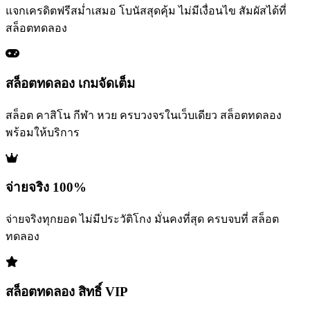
แจกเครดิตฟรีสม่ำเสมอ โบนัสสุดคุ้ม ไม่มีเงื่อนไข สัมผัสได้ที่
สล็อตทดลอง
สล็อตทดลอง เกมจัดเต็ม
สล็อต คาสิโน กีฬา หวย ครบวงจรในเว็บเดียว สล็อตทดลอง
พร้อมให้บริการ
จ่ายจริง 100%
จ่ายจริงทุกยอด ไม่มีประวัติโกง มั่นคงที่สุด ครบจบที่ สล็อต
ทดลอง
สล็อตทดลอง สิทธิ์ VIP